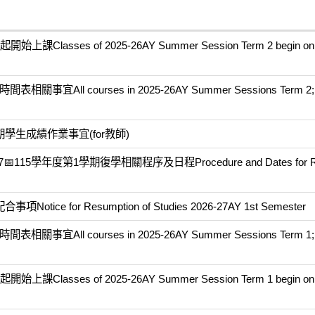
asses of 2025-26AY Summer Session Term 2 begin on 
 courses in 2025-26AY Summer Sessions Term 2; fac
學生成績作業事宜(for教師)
15學年度第1學期復學相關程序及日程Procedure and Dates for Re
for Resumption of Studies 2026-27AY 1st Semester
 courses in 2025-26AY Summer Sessions Term 1; fac
asses of 2025-26AY Summer Session Term 1 begin on 