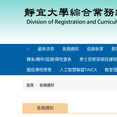
跳
到
主
要
內
容
區
:::
最新消息
各類通知
成員執掌
章
轉系/轉所/逕讀/彈性選系
學士班修習碩班課程
服役彈性修業
人工智慧聯盟TAICA
教室
首頁
各類通知
各類通知