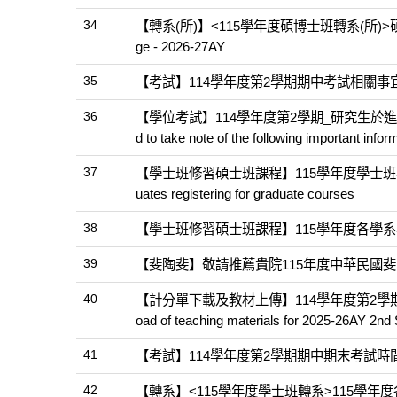
34
【轉系(所)】<115學年度碩博士班轉系(所)>碩博士班學
ge - 2026-27AY
35
【考試】114學年度第2學期期中考試相關事宜Midterm 
36
【學位考試】114學年度第2學期_研究生於進行學位考試前
d to take note of the following important info
37
【學士班修習碩士班課程】115學年度學士班學生修習碩士
uates registering for graduate courses
38
【學士班修習碩士班課程】115學年度各學系
39
【斐陶斐】敬請推薦貴院115年度中華民國斐陶
40
【計分單下載及教材上傳】114學年度第2學期點名計分單下
oad of teaching materials for 2025-26AY 2n
41
【考試】114學年度第2學期期中期末考試時間及相關事宜Midt
42
【轉系】<115學年度學士班轉系>115學年度各學系轉系招