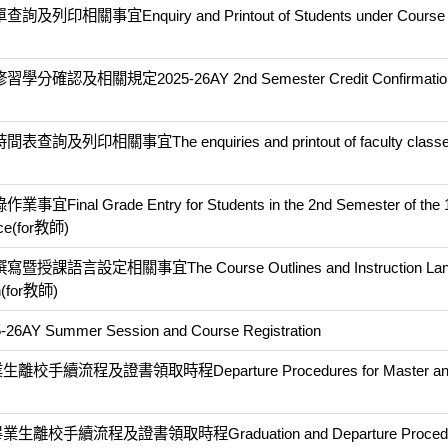
Enquiry and Printout of Students under Course S
規定2025-26AY 2nd Semester Credit Confirmation 
事宜The enquiries and printout of faculty classes
ade Entry for Students in the 2nd Semester of the 11
nce(for教師)
定相關事宜The Course Outlines and Instruction Lang
on(for教師)
mer Session and Course Registration
程及證書領取時程Departure Procedures for Master and 
續流程及證書領取時程Graduation and Departure Procedure