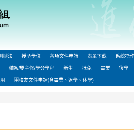
則辦法
授予學位
各項文件申請
表單下載
系統操
輔系/雙主修/學分學程
新生
抵免
畢業
復學
借用
🈸校友文件申請(含畢業、退學、休學)