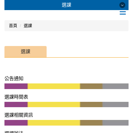
跳
選課
到
主
要
選課
首頁
選課
內
容
區
公告通知
選課
選課時間表
選課相關資訊
公告通知
選課辦法
分機及辦公室一覽表
選課時間表
系統操作說明
選課相關資訊