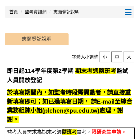
跳
到
首頁
監考資訊網
志願登記說明
主
要
內
容
志願登記說明
區
字體大小調整
小
中
大
即日起114學年度第2學期
期末考週
隨班考
監試
人員開放登記
於填寫期間內，如監考時段需異動者，請直接重
新填寫即可；如已過填寫日期， 請E-mail至綜合
業務組陳小姐(plchen@pu.edu.tw)處理，謝
謝。
監考⼈員需求為期末考週
隨班考
監考，
限研究⽣申請
。