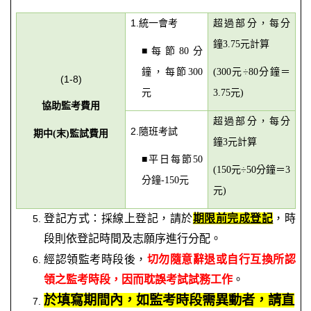
1.
統一會考
超過部分，每分
鐘
元計算
3.75
每節
分
■
80
鐘，每節
元
分鐘＝
300
(300
÷80
(1-8)
元
元
3.75
)
協助監考費用
超過部分，每分
2.
隨班考試
期中
末
監試費用
(
)
鐘
元計算
3
平日每節
■
50
元
分鐘＝
(150
÷50
3
分鐘
元
-150
元
)
登記方式：採線上登記，請於
期限前完成登記
，時
段則依登記時間及志願序進行分配。
經認領監考時段後，
切勿隨意辭退或自行互換所認
領之監考時段，因而耽誤考試試務工作
。
於填寫期間內，如監考時段需異動者，請直