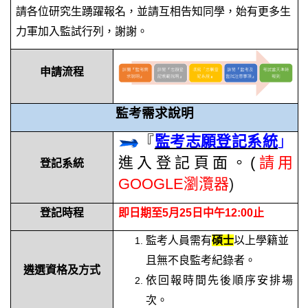
請各位研究生踴躍報名，並請互相告知同學，始有更多生
力軍加入監試行列，謝謝。
申請流程
監考需求說明
『
」
監考志願登記系統
進入登記頁面
。
(
請用
登記系統
GOOGLE瀏灠器
)
登記時程
即日期至5月25日中午12:00止
監考人員需有
碩士
以上學籍並
且無不良監考紀錄者。
遴選資格
及方式
依回報時間先後順序安排場
次。