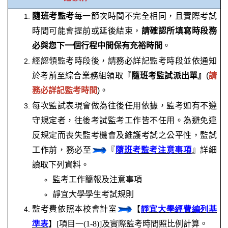
隨班考監考
每一節次時間不完全相同，且
實際考試
時間可能會提前或延後結束，
請確認所填寫時段務
必與您下一個行程中間保有充裕時間
。
經認領監考時段後，請務必詳記監考時段並依通知
於考前至綜合業務組領取『
隨班考監試派出單』
(
請
務必詳記監考時間
)。
每次監試表現會做為往後任用依據，監考如有不遵
守規定者，往後考試監考工作皆不任用。為避免違
反規定而喪失監考機會及維護考試之公平性，
監試
工作前，務必至
『
隨班考監考注意事項
』詳細
讀取下列資料。
監考
工作簡報及
注意事項
靜宜大學學生考試規則
監考費依照本校會計室
【
靜宜大學經費編列基
準表
】
[
項目一
(1-8)]
及實際監考時間照比例計算。