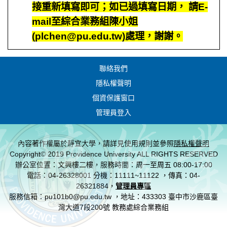
接重新填寫即可；如已過填寫日期， 請E-
mail至綜合業務組陳小姐
(plchen@pu.edu.tw)處理，謝謝。
聯絡我們
隱私權聲明
個資保護窗口
管理員登入
內容著作權屬於靜宜大學，請詳見使用規則並參照
隱私權聲明
Copyright© 2019 Providence University ALL RIGHTS RESERVED
辦公室位置：文興樓二樓，服務時間：周一至周五 08:00-17:00
電話：04-26328001 分機：11111~11122 ，傳真：04-
26321884，
管理員專區
服務信箱：pu101b0@pu.edu.tw ，地址：433303 臺中市沙鹿區臺
灣大道7段200號 教務處綜合業務組