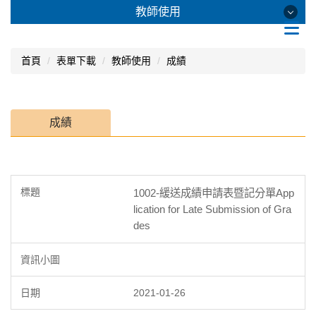
跳
教師使用
到
主
要
教師使用
首頁
表單下載
教師使用
成績
內
容
區
成績
成績
考試
課綱
其他
1002-緩送成績申請表暨記分單App
lication for Late Submission of Gra
des
2021-01-26