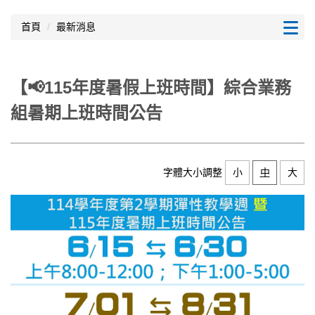
跳
到
首頁
最新消息
主
要
內
【📢115年度暑假上班時間】綜合業務
容
區
組暑期上班時間公告
字體大小調整
小
中
大