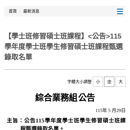
跳
到
首頁
最新消息
主
要
內
【學士班修習碩士班課程】<公告>115
容
區
學年度學士班學生修習碩士班課程甄選
錄取名單
字體大小調整
小
中
大
綜合業務組
公告
115
年
5
月
29
日
主旨：公告
115
學年度學士班學生修習碩士班課
程甄選錄取名單。