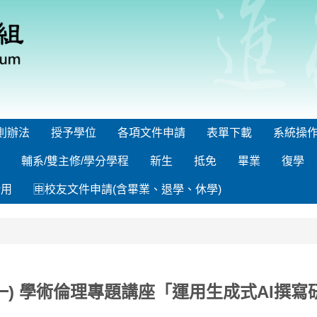
則辦法
授予學位
各項文件申請
表單下載
系統操
輔系/雙主修/學分學程
新生
抵免
畢業
復學
借用
🈸校友文件申請(含畢業、退學、休學)
(一) 學術倫理專題講座「運用生成式AI撰