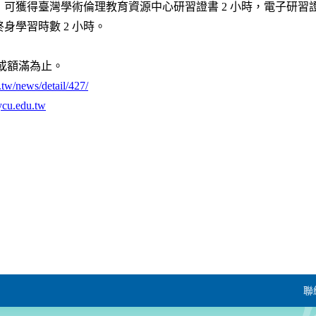
得臺灣學術倫理教育資源中心研習證書 2 小時，電子研習證書將於 
學習時數 2 小時。
0 或額滿為止。
.tw/news/detail/427/
ycu.edu.tw
聯