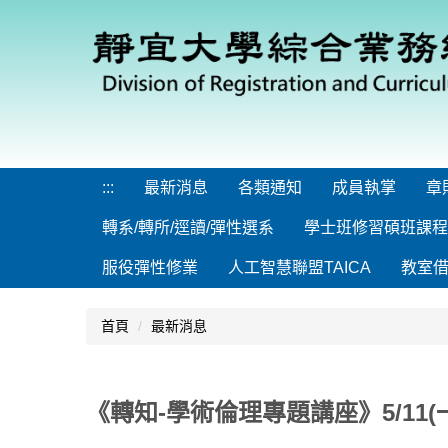
跳
到
主
要
內
容
區
:::
最新消息
各類通知
成員執掌
章
轉系/轉所/逕讀/彈性選系
學士班修習碩班課程
服役彈性修業
人工智慧聯盟TAICA
教室
首頁
最新消息
《轉知-學術倫理專題講座》5/11