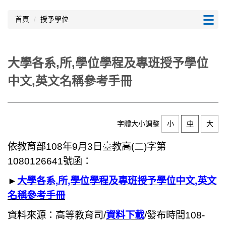
跳
到
首頁
授予學位
主
要
內
大學各系,所,學位學程及專班授予學位
容
區
中文,英文名稱參考手冊
字體大小調整
小
中
大
依教育部108年9月3日臺教高(二)字第
1080126641號函：
►
大學各系,所,學位學程及專班授予學位中文,英文
名稱參考手冊
資料來源：高等教育司/
資料下載
/發布時間108-