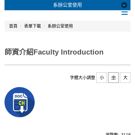
跳
系辦公室使用
到
主
要
系辦公室使用
首頁
表單下載
系辦公室使用
內
容
區
開課
師資介紹Faculty Introduction
校外教學
學籍
字體大小調整
小
中
大
考試/成績
暑修
課綱
其他
校課程附件
瀏覽數:
3118