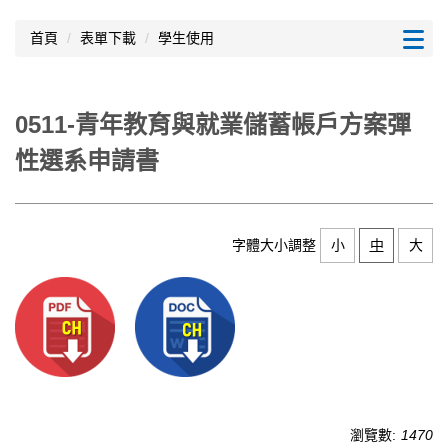
跳
到
首頁
表單下載
學生使用
主
要
內
0511-青年教育與就業儲蓄帳戶方案彈
容
區
性選系申請書
字體大小調整
小
中
大
瀏覽數:
1470