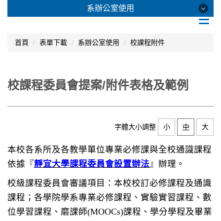
跳
系辦公室使用
到
主
要
系辦公室使用
首頁
表單下載
系辦公室使用
校課程附件
內
容
區
開課
校課程委員會提案/附件表格及範例
校外教學
學籍
字體大小調整
小
中
大
考試/成績
本校各系所及各教學單位專業必修課與全校通識課程
暑修
依據『
靜宜大學課程委員會設置辦法
』辦理。
課綱
校級課程委員會審議項目：本校校訂必修課程及通識
其他
課程；各學院學系專業必修課程、實驗實習課程、數
位學習課程、磨課師(MOOCs)課程、學分學程及畢業
校課程附件