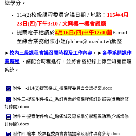
總學分。
114(2)校級課程委員會議日期 / 地點：
115年4月
23日(四)下午3:10 / 文興樓一樓會議廳
提案電子檔請於
4
月16
日
(
四
)
中午
12:00
前
E-mail
至綜合業務組陳小姐
(plchen@pu.edu.tw)
彙整
►
校內三級課程會議召開時程及工作內容
，
►
各學系開課作
業時程
，請配合時程進行，並將會議記錄上傳至知識管理
系統。
附件一-114(2)提案格式_校課程委員會會議提案.docx
附件二-提案附件格式_系訂專業必修課程修訂對照表(含新開修
訂停開).docx
附件三-提案附件格式_跨領域及專業學分學程異動表(含新增修
訂停開).docx
附件四-範本_校課程委員會會議提案及附件填寫參考.docx