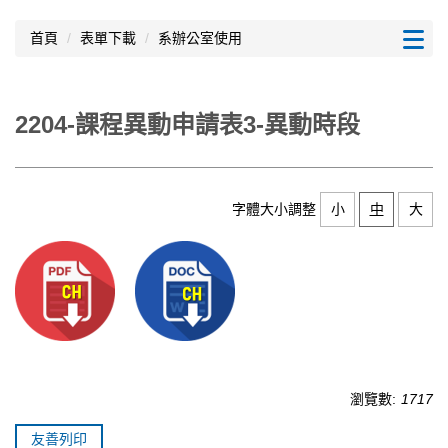
跳
到
首頁
表單下載
系辦公室使用
主
要
內
2204-課程異動申請表3-異動時段
容
區
字體大小調整
小
中
大
瀏覽數:
1717
友善列印